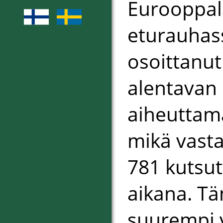
Eurooppal
eturauhas
osoittanu
alentavan
aiheuttama
mikä vast
781 kutsut
aikana. Tä
suurempi v