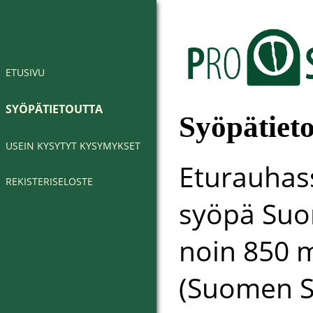
ETUSIVU
SYÖPÄTIETOUTTA
Syöpätiet
USEIN KYSYTYT KYSYMYKSET
Eturauhas
REKISTERISELOSTE
syöpä Suo
noin 850 
(Suomen Sy