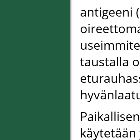
antigeeni 
oireettom
useimmite
taustalla 
eturauhass
hyvänlaatu
Paikallise
käytetään