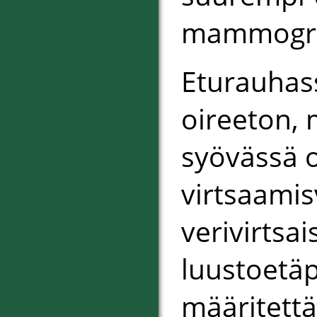
mammogra
Eturauhas
oireeton,
syövässä oi
virtsaamis
verivirtsai
luustoetäp
määritettä