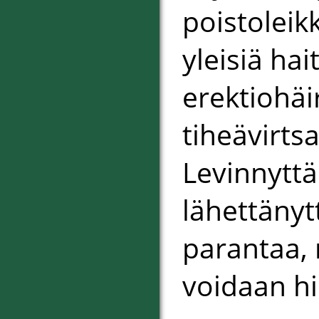
poistoleik
yleisiä ha
erektiohäir
tiheävirtsa
Levinnyttä
lähettänyt
parantaa,
voidaan hi